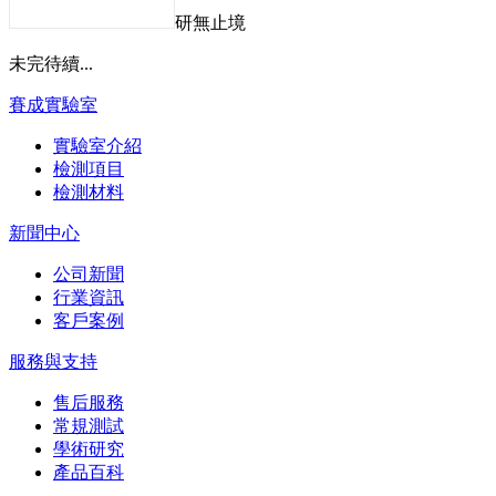
研無止境
未完待續...
賽成實驗室
實驗室介紹
檢測項目
檢測材料
新聞中心
公司新聞
行業資訊
客戶案例
服務與支持
售后服務
常規測試
學術研究
產品百科