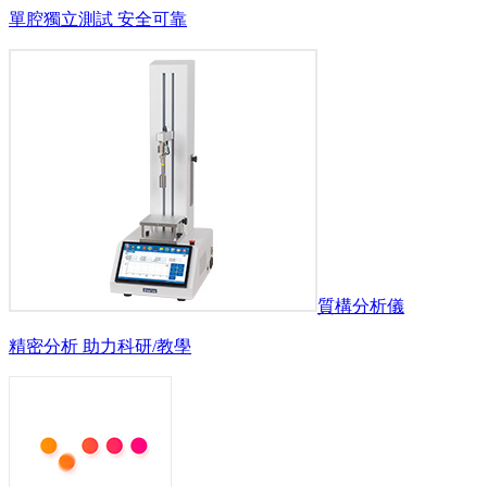
單腔獨立測試 安全可靠
質構分析儀
精密分析 助力科研/教學