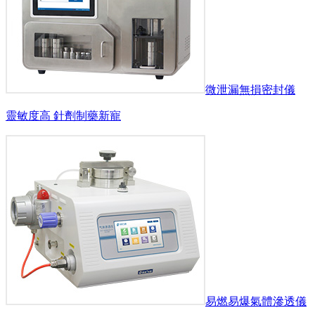
微泄漏無損密封儀
靈敏度高 針劑制藥新寵
易燃易爆氣體滲透儀