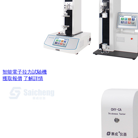
智能電子拉力試驗機
獲取報價
了解詳情