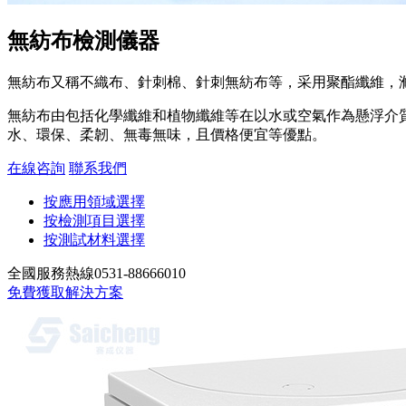
無紡布
檢測儀器
無紡布又稱不織布、針刺棉、針刺無紡布等，采用聚酯纖維
無紡布由包括化學纖維和植物纖維等在以水或空氣作為懸浮介質的條
水、環保、柔韌、無毒無味，且價格便宜等優點。
在線咨詢
聯系我們
按應用領域選擇
按檢測項目選擇
按測試材料選擇
全國服務熱線
0531-88666010
免費獲取解決方案