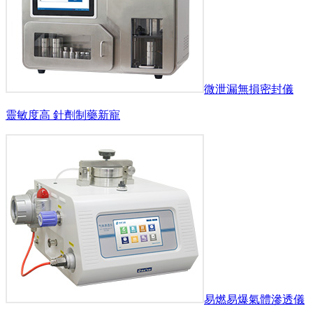
微泄漏無損密封儀
靈敏度高 針劑制藥新寵
易燃易爆氣體滲透儀