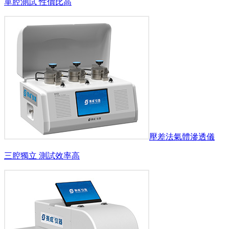
單腔測試 性價比高
壓差法氣體滲透儀
三腔獨立 測試效率高