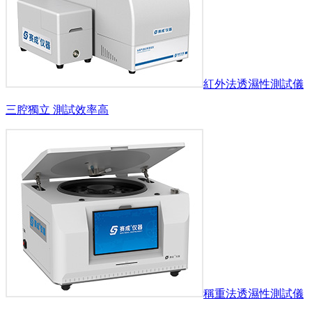
紅外法透濕性測試儀
三腔獨立 測試效率高
稱重法透濕性測試儀