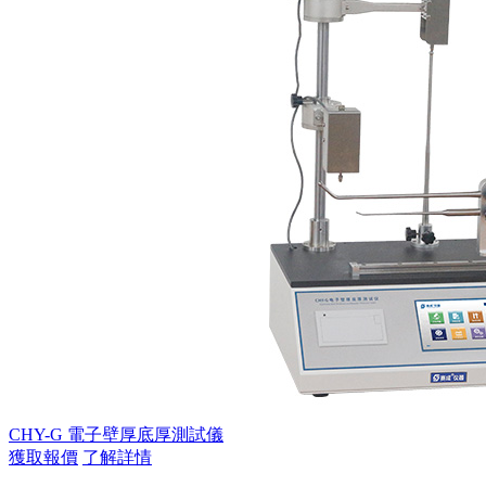
CHY-G 電子壁厚底厚測試儀
獲取報價
了解詳情