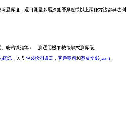
量總涂層厚度，還可測量多層涂鍍層厚度或以上兩種方法都無法測
、玻璃纖維等），測選用機(jī)械接觸式測厚儀。
è)資訊
，以及
包裝檢測儀器
，
客戶案例
和
賽成文獻(xiàn)
。