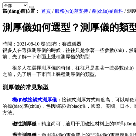
當(dāng)前位置：
首頁
/
服務(wù)與支持
/
產(chǎn)品百科
/
測厚
測厚儀如何選型？測厚儀的類
時間：2021-08-10
發(fā)布：賽成儀器
很多人在選擇測厚儀的時候，往往只是拿著一些參數(shù)，然后
前，先了解一下市面上幾種測厚儀的類型
很多人在選擇測厚儀的時候，往往只是拿著一些參數(shù)，然
之前，先了解一下市面上幾種測厚儀的類型。
測厚儀的常見類型
機(jī)械接觸式測厚儀
：
接觸式測厚方式精度高，可以精確測
的標(biāo)準(zhǔn)，包括國家標(biāo)淮，國際、美國
方法。
磁性測厚儀：
精度尚可，適用于用磁性材料上的非導(dǎo)
渦流測厚儀：
適用導(dǎo)電金屬上的非導(dǎo)電層