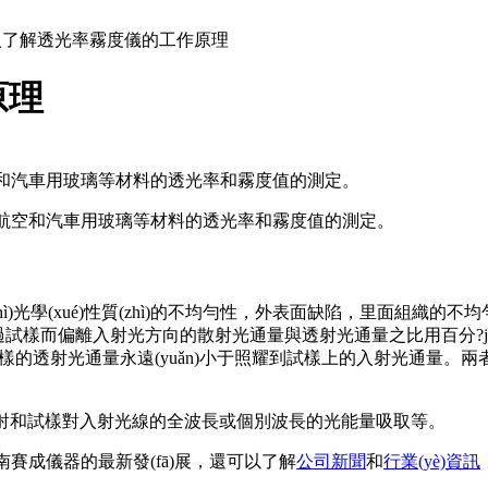
了解透光率霧度儀的工作原理
原理
空和汽車用玻璃等材料的透光率和霧度值的測定。
璃、航空和汽車用玻璃等材料的透光率和霧度值的測定。
ì)光學(xué)性質(zhì)的不均勻性，外表面缺陷，里面組織的不
試樣而偏離入射光方向的散射光通量與透射光通量之比用百分?jǐn)?
射光通量永遠(yuǎn)小于照耀到試樣上的入射光通量。兩者之比，透光率
反射和試樣對入射光線的全波長或個別波長的光能量吸取等。
)南賽成儀器的最新發(fā)展，還可以了解
公司新聞
和
行業(yè)資訊