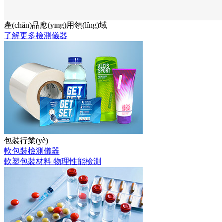
產(chǎn)品應(yīng)用領(lǐng)域
了解更多檢測儀器
包裝行業(yè)
軟包裝檢測儀器
軟塑包裝材料 物理性能檢測