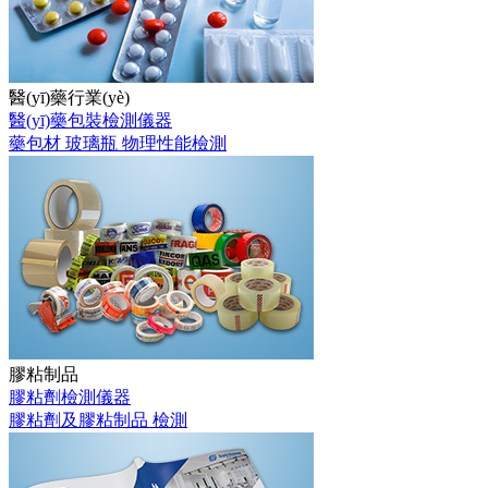
醫(yī)藥行業(yè)
醫(yī)藥包裝檢測儀器
藥包材 玻璃瓶 物理性能檢測
膠粘制品
膠粘劑檢測儀器
膠粘劑及膠粘制品 檢測