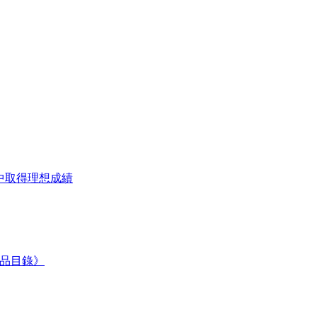
)比對中取得理想成績
ǎn)品目錄》