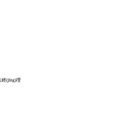
(jīng)理