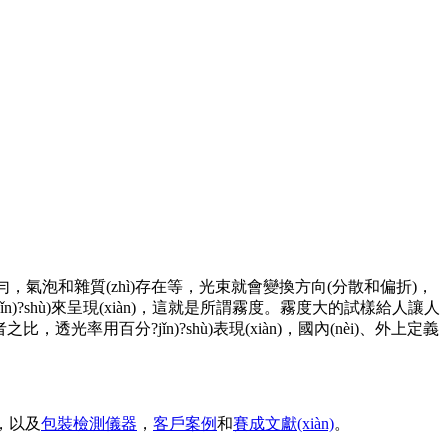
均勻，氣泡和雜質(zhì)存在等，光束就會變換方向(分散和偏折)，
shù)來呈現(xiàn)，這就是所謂霧度。霧度大的試樣給人讓人
用百分?jǐn)?shù)表現(xiàn)，國內(nèi)、外上定義
，以及
包裝檢測儀器
，
客戶案例
和
賽成文獻(xiàn)
。