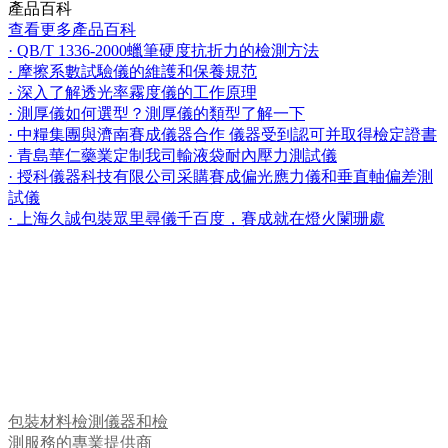
產品百科
查看更多產品百科
· QB/T 1336-2000蠟筆硬度抗折力的檢測方法
· 摩擦系數試驗儀的維護和保養規范
· 深入了解透光率霧度儀的工作原理
· 測厚儀如何選型？測厚儀的類型了解一下
· 中糧集團與濟南賽成儀器合作 儀器受到認可并取得檢定證書
· 青島華仁藥業定制我司輸液袋耐內壓力測試儀
· 授科儀器科技有限公司采購賽成偏光應力儀和垂直軸偏差測
試儀
· 上海久誠包裝眾里尋儀千百度，賽成就在燈火闌珊處
包裝材料檢測儀器和檢
測服務的專業提供商