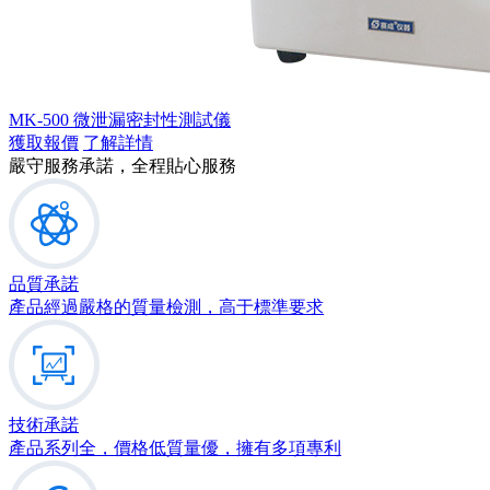
MK-500 微泄漏密封性測試儀
獲取報價
了解詳情
嚴守服務承諾，全程貼心服務
品質承諾
產品經過嚴格的質量檢測，高于標準要求
技術承諾
產品系列全，價格低質量優，擁有多項專利