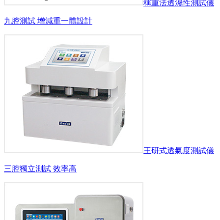
稱重法透濕性測試儀
九腔測試 增減重一體設計
王研式透氣度測試儀
三腔獨立測試 效率高