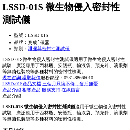
LSSD-01S 微生物侵入密封性
測試儀
型號：
LSSD-01S
?
品牌：
賽成
儀器
類別：
泄漏與密封性測試儀
LSSD-01S微生物侵入密封性測試儀適用于微生物侵入密封性
試驗，廣泛應用于西林瓶、安瓿瓶、輸液袋、預充針、滴眼劑
等無菌包裝袋等多種材料的密封性檢測。
現在咨詢 獲取報價
服務熱線：0531-88666010
LSSD-01S產品文檔
三個月只換不修，售后無憂
產品介紹
相關產品
服務支持
在線留言
產品介紹
LSSD-01S 微生物侵入密封性測試儀
適用于微生物侵入密封性
試驗，廣泛應用于西林瓶、安瓿瓶、輸液袋、預充針、滴眼劑
等無菌包裝袋等多種材料的密封性檢測。