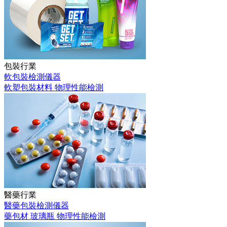
包裝行業
軟包裝檢測儀器
軟塑包裝材料 物理性能檢測
醫藥行業
醫藥包裝檢測儀器
藥包材 玻璃瓶 物理性能檢測