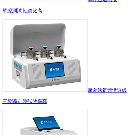
單腔測試 性價比高
壓差法氣體滲透儀
三腔獨立 測試效率高