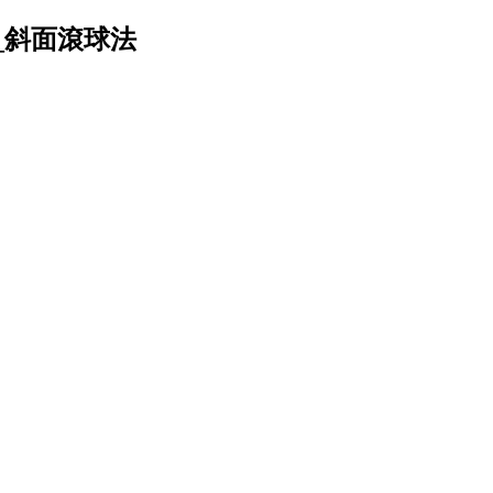
_斜面滾球法