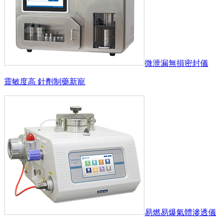
微泄漏無損密封儀
靈敏度高 針劑制藥新寵
易燃易爆氣體滲透儀