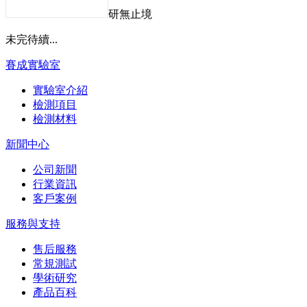
研無止境
未完待續...
賽成實驗室
實驗室介紹
檢測項目
檢測材料
新聞中心
公司新聞
行業資訊
客戶案例
服務與支持
售后服務
常規測試
學術研究
產品百科