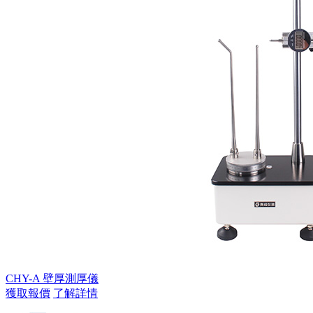
CHY-A 壁厚測厚儀
獲取報價
了解詳情