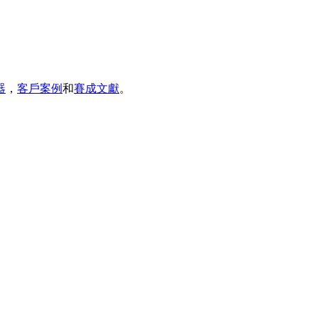
器
，
客戶案例
和
賽成文獻
。