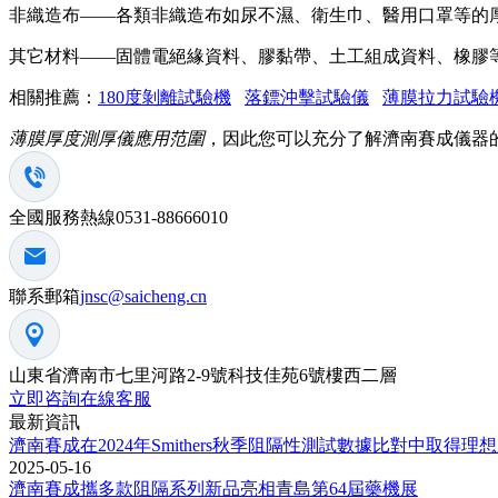
非織造布——各類非織造布如尿不濕、衛生巾、醫用口罩等的
其它材料——固體電絕緣資料、膠黏帶、土工組成資料、橡膠
相關推薦：
180度剝離試驗機
落鏢沖擊試驗儀
薄膜拉力試驗
薄膜厚度測厚儀應用范圍
，因此您可以充分了解濟南賽成儀器
全國服務熱線
0531-88666010
聯系郵箱
jnsc@saicheng.cn
山東省濟南市七里河路2-9號科技佳苑6號樓西二層
立即咨詢在線客服
最新資訊
濟南賽成在2024年Smithers秋季阻隔性測試數據比對中取得理
2025-05-16
濟南賽成攜多款阻隔系列新品亮相青島第64屆藥機展