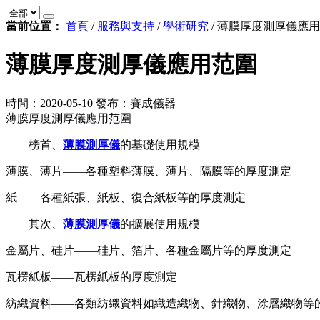
當前位置：
首頁
/
服務與支持
/
學術研究
/
薄膜厚度測厚儀應用
薄膜厚度測厚儀應用范圍
時間：2020-05-10
發布：賽成儀器
薄膜厚度測厚儀應用范圍
榜首、
薄膜測厚儀
的基礎使用規模
薄膜、薄片——各種塑料薄膜、薄片、隔膜等的厚度測定
紙——各種紙張、紙板、復合紙板等的厚度測定
其次、
薄膜測厚儀
的擴展使用規模
金屬片、硅片——硅片、箔片、各種金屬片等的厚度測定
瓦楞紙板——瓦楞紙板的厚度測定
紡織資料——各類紡織資料如織造織物、針織物、涂層織物等