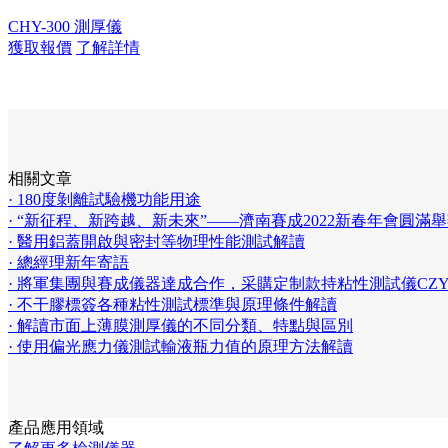
CHY-300 測厚儀
獲取報價
了解詳情
相關文章
· 180度剝離試驗機功能用途
· “新征程、新跨越、新未來”——濟南賽成2022新春年會圓滿
· 醫用鋁蓋開啟與密封等物理性能測試解讀
· 總經理新年寄語
· 將軍集團與賽成儀器達成合作，采購定制款持粘性測試儀CZY-
· 不干膠標簽各種粘性測試標準與原理條件解讀
· 解讀市面上薄膜測厚儀的不同分類、特點與區別
· 使用偏光應力儀測試輸液瓶力值的原理方法解讀
產品應用領域